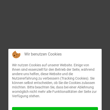
Wir benutzen Cookies
Wir nutzen Cookies auf unserer Website. Einige von
ihnen sind essenziell für den Betrieb der Seite, während
andere uns helfen, diese Website und die
Nutzererfahrung zu verbessern (Tracking Cookies). Sie
können selbst entscheiden, ob Sie die Cookies zulassen
möchten. Bitte beachten Sie, dass bei einer Ablehnung
womöglich nicht mehr alle Funktionalitäten der Seite zur
Verfügung stehen.