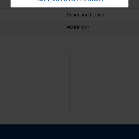
Gerardo | Stefan
Sebastian | Lewin
Waldemar