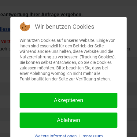
Beantwortung Ihrer Anfrage vergehen.
Wir benutzen Cookies
dieses Formular
.
Wir nutzen Cookies auf unserer Website. Einige von
 verzichten Sie daher auf eine Anfrage.
ihnen sind essenziell für den Betrieb der Seite,
auch die
Vereinssuche des Berliner Basketball Verband
nutzen.
während andere uns helfen, diese Website und die
Nutzererfahrung zu verbessern (Tracking Cookies).
Sie können selbst entscheiden, ob Sie die Cookies
Patrick
zulassen möchten. Bitte beachten Sie, dass bei
einer Ablehnung womöglich nicht mehr alle
Niklas
Funktionalitäten der Seite zur Verfügung stehen.
Diana
Akzeptieren
Christopher | Henning
Patrick
Ablehnen
Jan | Diana
Weitere Informationen
|
Impressum